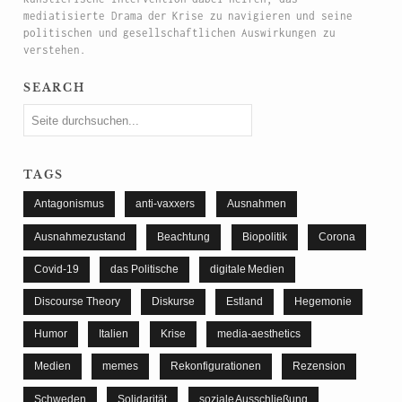
mediatisierte Drama der Krise zu navigieren und seine
politischen und gesellschaftlichen Auswirkungen zu
verstehen.
search
tags
Antagonismus
anti-vaxxers
Ausnahmen
Ausnahmezustand
Beachtung
Biopolitik
Corona
Covid-19
das Politische
digitale Medien
Discourse Theory
Diskurse
Estland
Hegemonie
Humor
Italien
Krise
media-aesthetics
Medien
memes
Rekonfigurationen
Rezension
Schweden
Solidarität
soziale Ausschließung