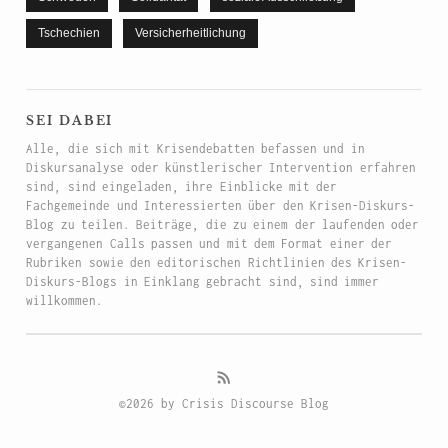
Tschechien
Versicherheitlichung
sei dabei
Alle, die sich mit Krisendebatten befassen und in
Diskursanalyse oder künstlerischer Intervention erfahren
sind, sind eingeladen, ihre Einblicke mit der
Fachgemeinde und Interessierten über den Krisen-Diskurs-
Blog zu teilen. Beiträge, die zu einem der laufenden oder
vergangenen Calls passen und mit dem Format einer der
Rubriken sowie den editorischen Richtlinien des Krisen-
Diskurs-Blogs in Einklang gebracht sind, sind immer
willkommen.
©2026 by Crisis Discourse Blog