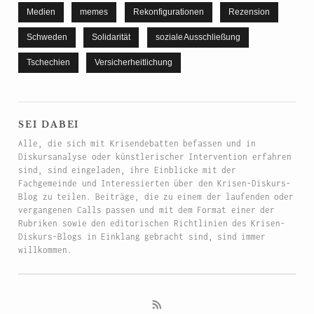
Medien
memes
Rekonfigurationen
Rezension
Schweden
Solidarität
soziale Ausschließung
Tschechien
Versicherheitlichung
sei dabei
Alle, die sich mit Krisendebatten befassen und in
Diskursanalyse oder künstlerischer Intervention erfahren
sind, sind eingeladen, ihre Einblicke mit der
Fachgemeinde und Interessierten über den Krisen-Diskurs-
Blog zu teilen. Beiträge, die zu einem der laufenden oder
vergangenen Calls passen und mit dem Format einer der
Rubriken sowie den editorischen Richtlinien des Krisen-
Diskurs-Blogs in Einklang gebracht sind, sind immer
willkommen.