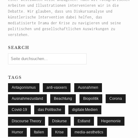
Arbeiten und Illustrationen intervenieren wir in die
Debatte. Wir glauben, dass uns Diskursanalyse und
künstlerische Intervention dabei helfen, das
mediatisierte Drama der Krise zu navigieren und seine
politischen und gesellschaftlichen Auswirkungen zu
verstehen.
search
tags
Antagonismus
anti-vaxxers
Ausnahmen
Ausnahmezustand
Beachtung
Biopolitik
Corona
Covid-19
das Politische
digitale Medien
Discourse Theory
Diskurse
Estland
Hegemonie
Humor
Italien
Krise
media-aesthetics